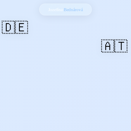
Jozefína
Bednárová
🇩🇪
🇦