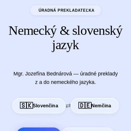
ÚRADNÁ PREKLADATEĽKA
Nemecký & slovenský
jazyk
východné Slovensko
Mgr. Jozefína Bednárová — úradné preklady
z a do nemeckého jazyka.
🇸🇰
🇩🇪
⇄
Slovenčina
Nemčina